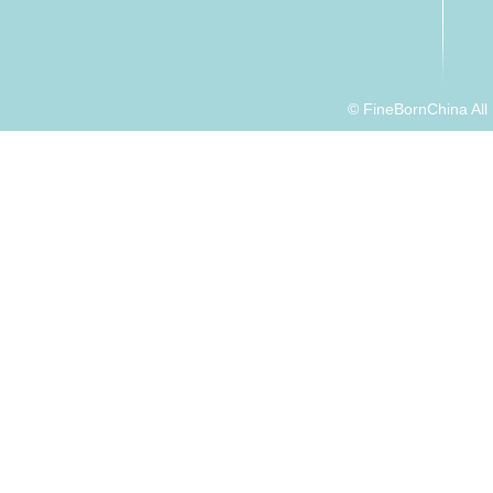
© FineBornChina Al