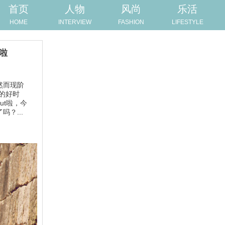
首页
人物
风尚
乐活
HOME
INTERVIEW
FASHION
LIFESTYLE
啦
然而现阶
尚的好时
ut啦，今
？...