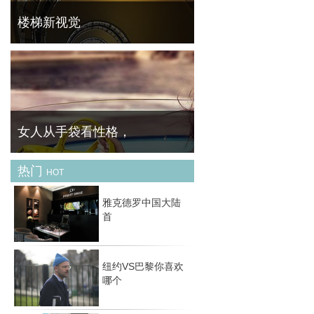
你
楼梯新视觉
德国摄影师Nils Eisfeld喜欢楼梯结构特有的线
条美，因此着迷于螺旋楼梯的拍摄，用仰视的
角度来突出建筑的迷人之处。利用不同的光线
将不同形状的楼梯拍出不同的感觉，使人身处
梦幻
女人从手袋看性格，
热门
HOT
时尚，更多的是我们如何看待自己以及期望别
人看到我们的反映。对于大多数女性来说，一
雅克德罗中国大陆
个包袋是最适合投资的价值配件，是任何服装
首
与场合的日常必需品。而你所选择的包袋风格
对
纽约VS巴黎你喜欢
哪个