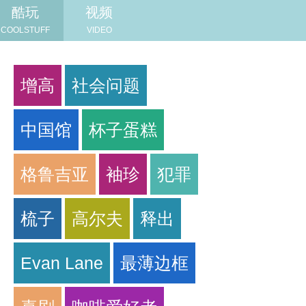
酷玩
视频
COOLSTUFF
VIDEO
增高
社会问题
中国馆
杯子蛋糕
格鲁吉亚
袖珍
犯罪
梳子
高尔夫
释出
Evan Lane
最薄边框