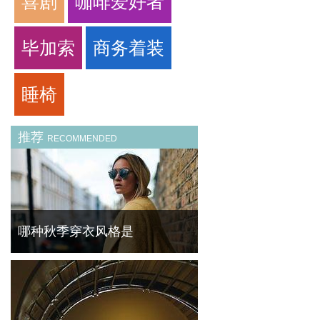
喜剧
咖啡爱好者
毕加索
商务着装
睡椅
推荐
RECOMMENDED
哪种秋季穿衣风格是
天气逐渐降温，转眼间已进入深秋，人们穿的
衣服渐渐变厚，步履也越来越匆匆，从夹克到
大衣，开始出现了街头的身影之中。然而外套
的选择变得多样，每种外套代表不同的风格，