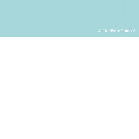
© FineBornChina Al