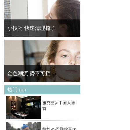
经典爱情主题时尚大片——从邂逅，到坠入爱
河，再到相濡以沫抑或相忘于江湖，爱情中的
每个阶段在这些组时尚大片中得以尽现。
小技巧 快速清理梳子
平日梳头在梳子上缠上脱发是十分常见的，积
久了看着非常不舒服。 菁华 ( FineBornChina
)教你快速清理梳子的残余头发。
金色潮流 势不可挡
热门
HOT
黄金首饰是一种风格多变的珠宝配饰 , 它可经
典可休闲可时尚可古典，关键在于你的着装与
雅克德罗中国大陆
场合。然而 , 最经典的莫过于简约款式 , 如果
首
你希望入手的黄金配饰能持续好几季，那么选
择
纽约VS巴黎你喜欢