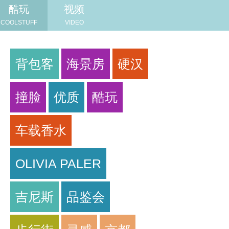
酷玩
视频
COOLSTUFF
VIDEO
背包客
海景房
硬汉
撞脸
优质
酷玩
车载香水
OLIVIA PALER
吉尼斯
品鉴会