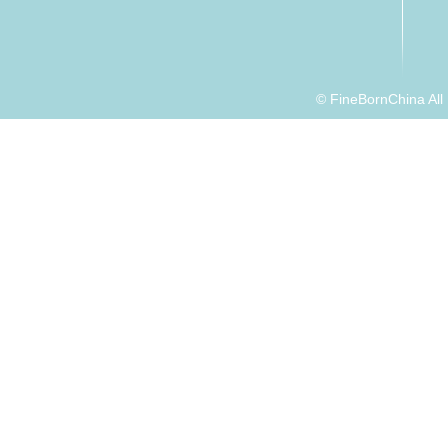
© FineBornChina Al