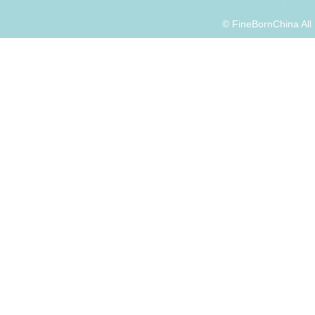
© FineBornChina Al