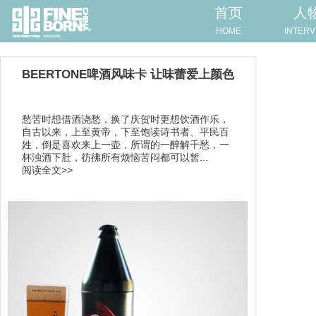
首页
人
HOME
INTERV
​BEERTONE啤酒风味卡 让味蕾爱上颜色
愁苦时想借酒浇愁，换了庆贺时更想饮酒作乐，
自古以来，上至黄帝，下至饱读诗书者、平民百
姓，倒是喜欢来上一壶，所谓的一醉解千愁，一
杯浊酒下肚，彷彿所有烦恼苦闷都可以暂...
阅读全文>>