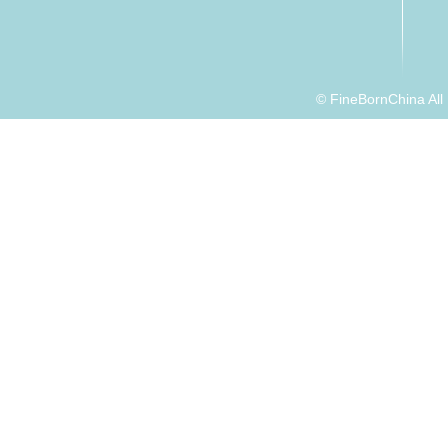
© FineBornChina Al