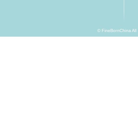
© FineBornChina Al