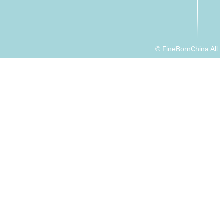
© FineBornChina Al