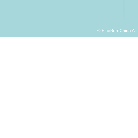
© FineBornChina Al