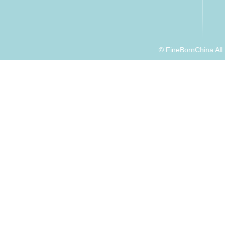
© FineBornChina Al