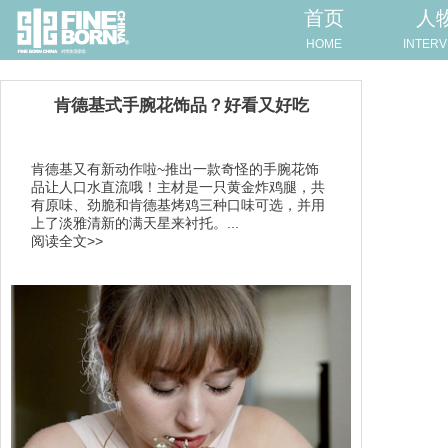
首页
人
HOME
INTERV
肯德基式手腕花饰品？好看又好吃
肯德基又有新动作啦~推出一款奇怪的手腕花饰
品让人口水直流哦！主材是一只黄金炸鸡腿，共
有原味、劲脆和肯德基烤鸡三种口味可选，并用
上了淡雅清新的满天星来衬托。...
阅读全文>>