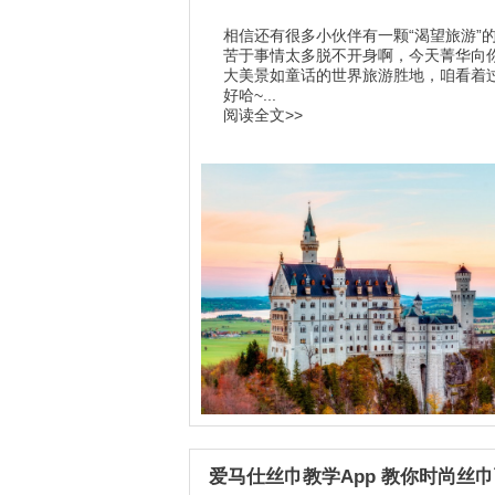
相信还有很多小伙伴有一颗“渴望旅游”
苦于事情太多脱不开身啊，今天菁华向
大美景如童话的世界旅游胜地，咱看着
好哈~...
阅读全文>>
爱马仕丝巾教学App 教你时尚丝