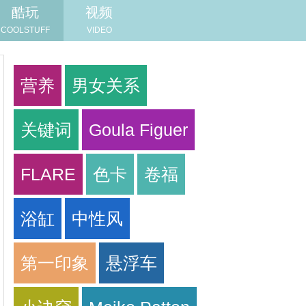
酷玩
视频
COOLSTUFF
VIDEO
营养
男女关系
关键词
Goula Figuer
FLARE
色卡
卷福
浴缸
中性风
第一印象
悬浮车