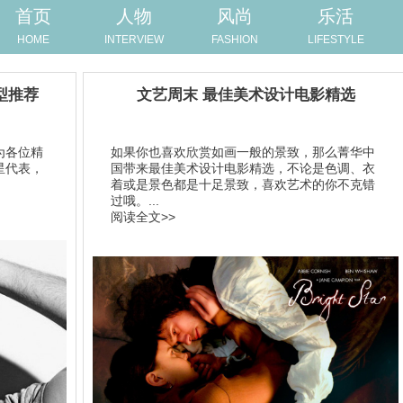
首页
人物
风尚
乐活
HOME
INTERVIEW
FASHION
LIFESTYLE
型推荐
文艺周末 最佳美术设计电影精选
为各位精
如果你也喜欢欣赏如画一般的景致，那么菁华中
星代表，
国带来最佳美术设计电影精选，不论是色调、衣
着或是景色都是十足景致，喜欢艺术的你不克错
过哦。...
阅读全文>>