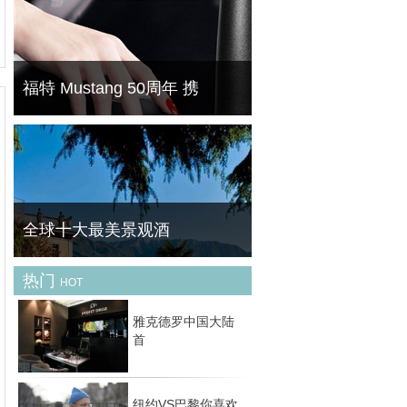
天气逐渐转凉，我们开始关注秋天的最新趋势
是什么，当你还在疑问和迷茫的时候，早就有
时尚达人们为我们演绎这个秋天最 IN 的时尚
潮流。来，一起来分享她们最新的秋季新衣
吧。这
福特 Mustang 50周年 携
菁华（FineBornChina）今天为大家带来的这
一款产品可以说是最奇葩的跨界产物。跑车品
牌与美甲品牌的碰撞能产生怎么样的灵感呢？
一起去先睹为快。
全球十大最美景观酒
热门
HOT
旅行时，一间完美的酒店不仅让你身心彻底放
松，还将带给你美妙无比的观景享受。一起来
雅克德罗中国大陆
欣赏下全球最美的十大景观酒店吧！ No.1迪
首
拜JW万豪侯爵酒店（迪拜，阿拉伯联合酋长
国） 毫
纽约VS巴黎你喜欢