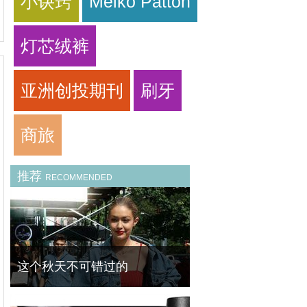
小诀窍
Meiko Patton
灯芯绒裤
亚洲创投期刊
刷牙
商旅
推荐
RECOMMENDED
这个秋天不可错过的