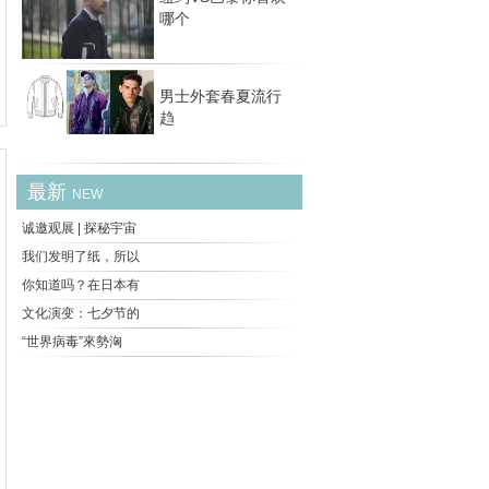
哪个
男士外套春夏流行
趋
最新
NEW
诚邀观展 | 探秘宇宙
我们发明了纸，所以
你知道吗？在日本有
文化演变：七夕节的
“世界病毒”來勢洶