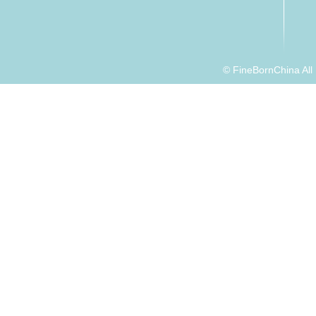
© FineBornChina Al