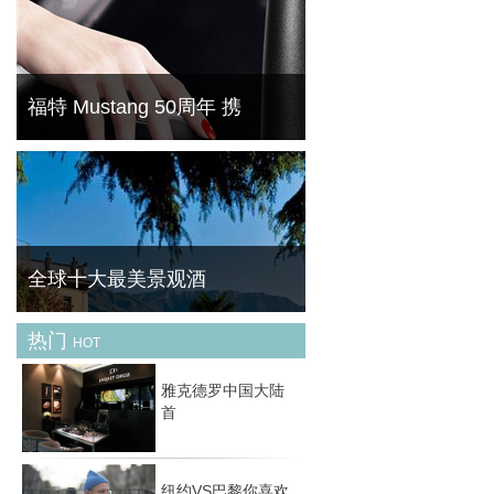
天气逐渐转凉，我们开始关注秋天的最新趋势
是什么，当你还在疑问和迷茫的时候，早就有
时尚达人们为我们演绎这个秋天最 IN 的时尚
潮流。来，一起来分享她们最新的秋季新衣
吧。这
福特 Mustang 50周年 携
菁华（FineBornChina）今天为大家带来的这
一款产品可以说是最奇葩的跨界产物。跑车品
牌与美甲品牌的碰撞能产生怎么样的灵感呢？
一起去先睹为快。
全球十大最美景观酒
热门
HOT
旅行时，一间完美的酒店不仅让你身心彻底放
松，还将带给你美妙无比的观景享受。一起来
雅克德罗中国大陆
欣赏下全球最美的十大景观酒店吧！ No.1迪
首
拜JW万豪侯爵酒店（迪拜，阿拉伯联合酋长
国） 毫
纽约VS巴黎你喜欢