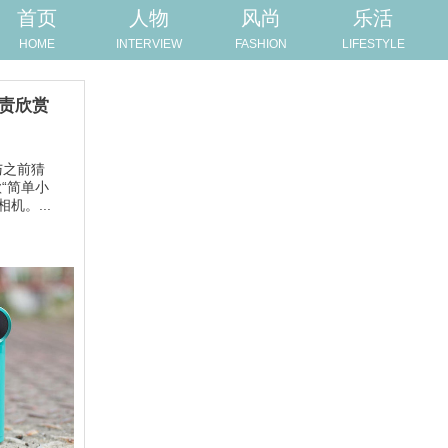
首页
人物
风尚
乐活
HOME
INTERVIEW
FASHION
LIFESTYLE
负责欣赏
与之前猜
“简单小
机。...