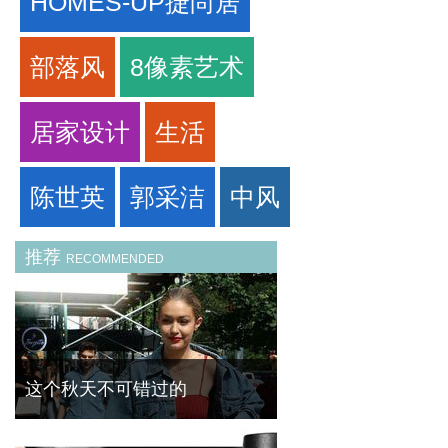
HOMES-UP捷尚居
部落风
8像素艺术
居家设计
生活
陈世英
郭采洁
中风
推荐
RECOMMENDED
这个秋天不可错过的