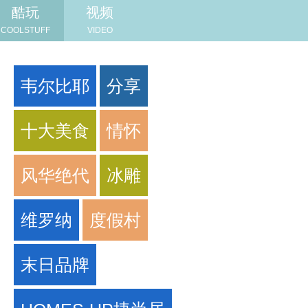
酷玩
视频
COOLSTUFF
VIDEO
韦尔比耶
分享
十大美食
情怀
风华绝代
冰雕
维罗纳
度假村
末日品牌