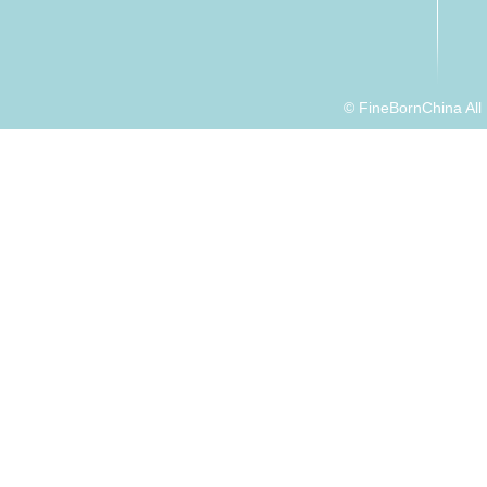
© FineBornChina Al