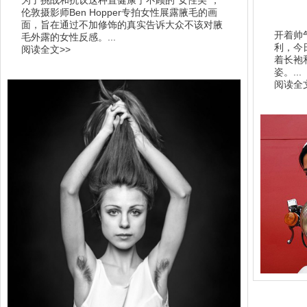
为了挑战和抗议这种置健康于不顾的“女性美”，
伦敦摄影师Ben Hopper专拍女性展露腋毛的画
面，旨在通过不加修饰的真实告诉大众不该对腋
开着帅
毛外露的女性反感。...
利，今
阅读全文>>
着长袍
姿。...
阅读全文