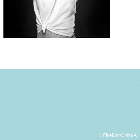
© FineBornChina Al