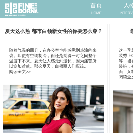
首页
人
HOME
INTERV
夏天这么热 都市白领新女性的你要怎么穿？
随着气温的回升，在办公室也能感觉到热浪的来
这一季最
袭。即使有空调制冷，但还是觉得一时之间整个
装秀上Gu
温度下不来。夏天让人感觉到漫长，因为痛苦所
等，裙
以愈加难熬。那么夏天，白领丽人们应该...
装扮，
阅读全文>>
面，又非
阅读全文