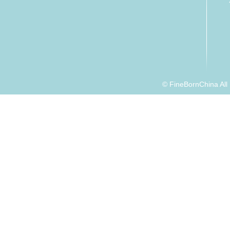
© FineBornChina Al