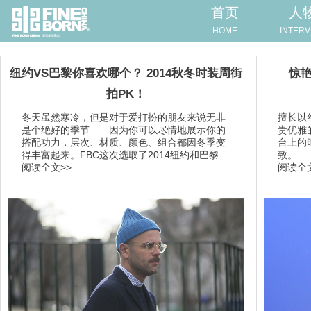
首页
人
HOME
INTERV
纽约VS巴黎你喜欢哪个？ 2014秋冬时装周街
惊艳
拍PK！
冬天虽然寒冷，但是对于爱打扮的朋友来说无非
擅长以
是个绝好的季节——因为你可以尽情地展示你的
贵优雅的
搭配功力，层次、材质、颜色、组合都因冬季变
台上的
得丰富起来。FBC这次选取了2014纽约和巴黎...
致。...
阅读全文>>
阅读全文