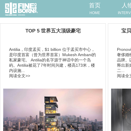
首页
人
HOME
INTERV
TOP 5 世界五大顶级豪宅
宝贝
Antilia，印度孟买，$1 billion 位于孟买市中心，
Pron
是印度首富（曾为世界首富）Mukesh Ambani的
奢侈婚纱
私家豪宅。 Antilia的名字源于神话中的一个岛
品牌。
屿。Antilia被花了7年时间兴建，楼高173米，楼
释出新
内设施...
二...
阅读全文>>
阅读全文