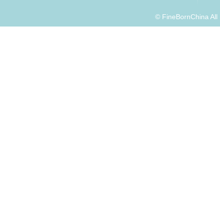
© FineBornChina Al