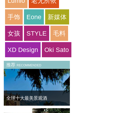
Lumio
老无所依
手饰
Eone
新媒体
女孩
STYLE
毛料
XD Design
Oki Sato
推荐
RECOMMENDED
全球十大最美景观酒