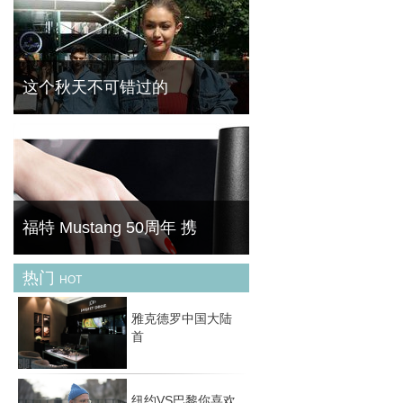
旅行时，一间完美的酒店不仅让你身心彻底放
松，还将带给你美妙无比的观景享受。一起来
欣赏下全球最美的十大景观酒店吧！ No.1迪
拜JW万豪侯爵酒店（迪拜，阿拉伯联合酋长
国） 毫
这个秋天不可错过的
天气逐渐转凉，我们开始关注秋天的最新趋势
是什么，当你还在疑问和迷茫的时候，早就有
时尚达人们为我们演绎这个秋天最 IN 的时尚
潮流。来，一起来分享她们最新的秋季新衣
吧。这
福特 Mustang 50周年 携
热门
HOT
菁华（FineBornChina）今天为大家带来的这
一款产品可以说是最奇葩的跨界产物。跑车品
雅克德罗中国大陆
牌与美甲品牌的碰撞能产生怎么样的灵感呢？
首
一起去先睹为快。
纽约VS巴黎你喜欢