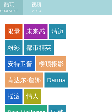
酷玩
视频
COOLSTUFF
VIDEO
限量
未来感
清迈
粉彩
都市精英
安特卫普
楼顶摄影
肯达尔·詹娜
Darma
摇滚
情人