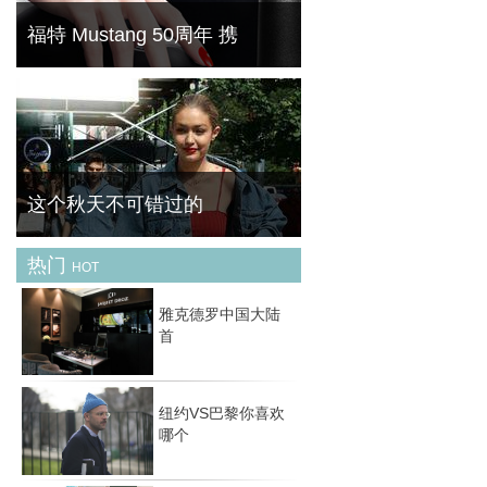
国） 毫
福特 Mustang 50周年 携
菁华（FineBornChina）今天为大家带来的这
一款产品可以说是最奇葩的跨界产物。跑车品
牌与美甲品牌的碰撞能产生怎么样的灵感呢？
一起去先睹为快。
这个秋天不可错过的
热门
HOT
天气逐渐转凉，我们开始关注秋天的最新趋势
是什么，当你还在疑问和迷茫的时候，早就有
雅克德罗中国大陆
时尚达人们为我们演绎这个秋天最 IN 的时尚
首
潮流。来，一起来分享她们最新的秋季新衣
吧。这
纽约VS巴黎你喜欢
哪个