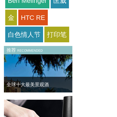
Ben Melinger
匡威
金
HTC RE
白色情人节
打印笔
推荐
RECOMMENDED
全球十大最美景观酒
旅行时，一间完美的酒店不仅让你身心彻底放
松，还将带给你美妙无比的观景享受。一起来
欣赏下全球最美的十大景观酒店吧！ No.1迪
拜JW万豪侯爵酒店（迪拜，阿拉伯联合酋长