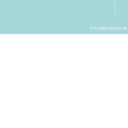
© FineBornChina Al