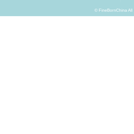
© FineBornChina Al