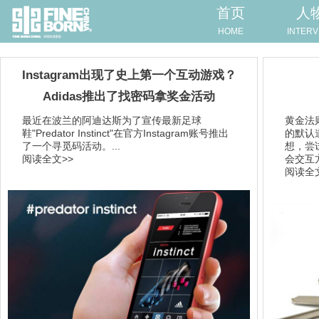
首页
人
HOME
INTERV
Instagram出现了史上第一个互动游戏？
Adidas推出了找密码拿奖金活动
最近在波兰的阿迪达斯为了宣传最新足球
​黄金
鞋"Predator Instinct"在官方Instagram账号推出
的默认
了一个寻觅码活动。...
想，尝
阅读全文>>
会交互
阅读全文