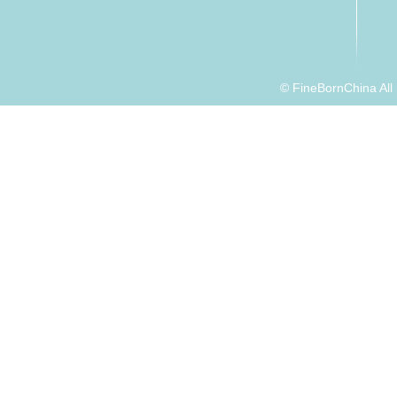
© FineBornChina Al