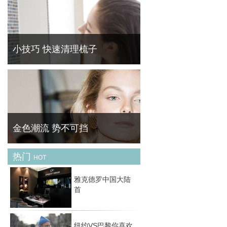
经典爱情主题时尚大片——从邂逅，到坠入爱
河，再到相濡以沫抑或相忘于江湖，爱情中的
每个阶段在这些组时尚大片中得以尽现。
小技巧 快速清理梳子
平日梳头在梳子上缠上脱发是十分常见的，积
久了看着非常不舒服。 菁华 ( FineBornChina
)教你快速清理梳子的残余头发。
金色潮流 势不可挡
热门
HOT
黄金首饰是一种风格多变的珠宝配饰 , 它可经
典可休闲可时尚可古典，关键在于你的着装与
雅克德罗中国大陆
场合。然而 , 最经典的莫过于简约款式 , 如果
首
你希望入手的黄金配饰能持续好几季，那么选
择
纽约VS巴黎你喜欢