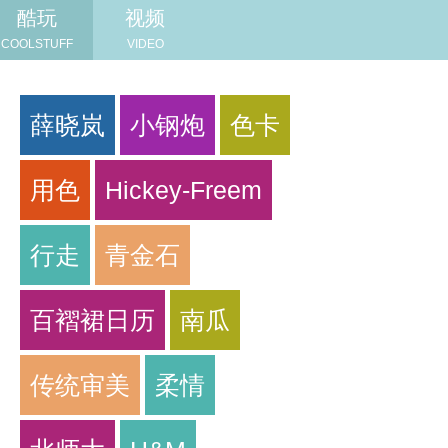
酷玩
视频
COOLSTUFF
VIDEO
薛晓岚
小钢炮
色卡
用色
Hickey-Freem
行走
青金石
百褶裙日历
南瓜
传统审美
柔情