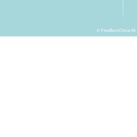
© FineBornChina Al