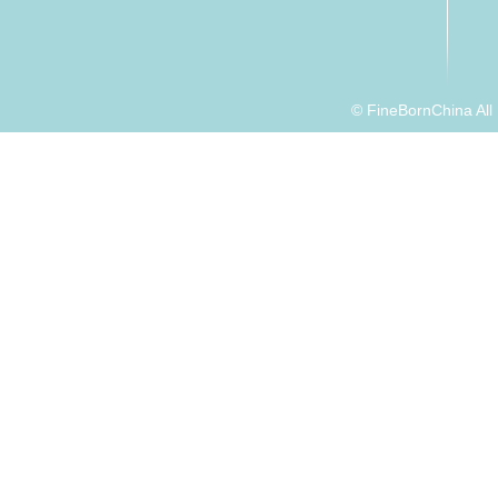
© FineBornChina Al