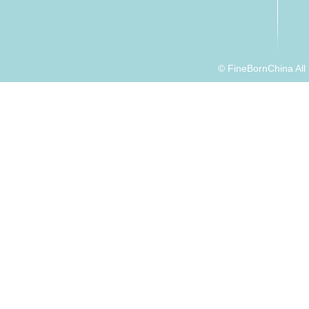
© FineBornChina Al