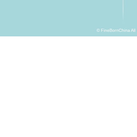
© FineBornChina Al