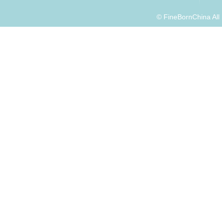
© FineBornChina Al