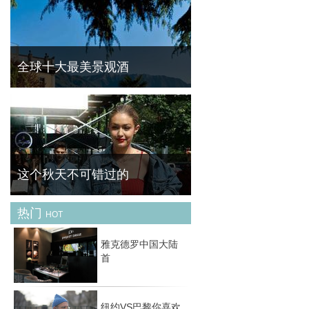
菁华（FineBornChina）今天为大家带来的这
一款产品可以说是最奇葩的跨界产物。跑车品
牌与美甲品牌的碰撞能产生怎么样的灵感呢？
一起去先睹为快。
全球十大最美景观酒
旅行时，一间完美的酒店不仅让你身心彻底放
松，还将带给你美妙无比的观景享受。一起来
欣赏下全球最美的十大景观酒店吧！ No.1迪
拜JW万豪侯爵酒店（迪拜，阿拉伯联合酋长
国） 毫
这个秋天不可错过的
热门
HOT
天气逐渐转凉，我们开始关注秋天的最新趋势
是什么，当你还在疑问和迷茫的时候，早就有
雅克德罗中国大陆
时尚达人们为我们演绎这个秋天最 IN 的时尚
首
潮流。来，一起来分享她们最新的秋季新衣
吧。这
纽约VS巴黎你喜欢