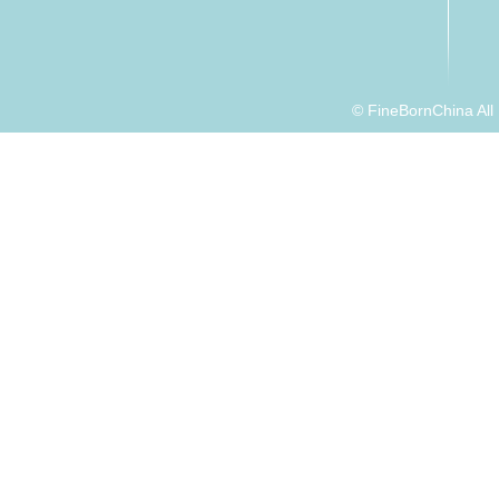
© FineBornChina Al