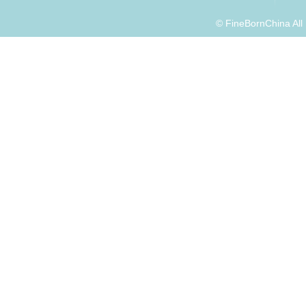
© FineBornChina Al