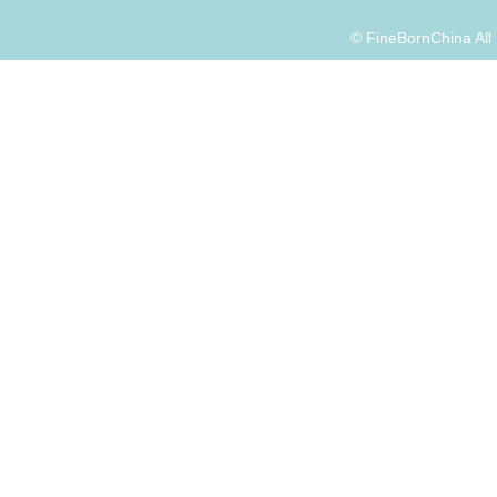
© FineBornChina Al