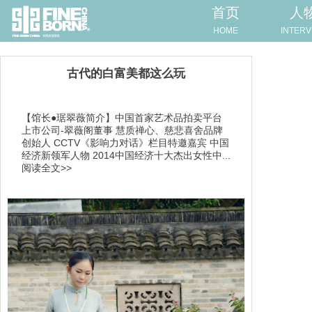
首页
人
HOME
INTERV
古代的白富美都这么玩
【馆长●琚翠薇简介】中国首家艺术品拍卖平台
上市公司-翠薇阁董事 慧质禅心、慈悲喜舍品牌
创始人 CCTV《影响力对话》栏目特邀嘉宾 中国
经济新领军人物 2014中国经济十大杰出女性中...
阅读全文>>