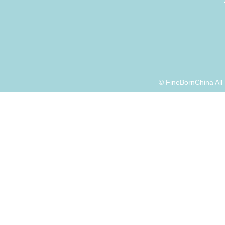
© FineBornChina Al