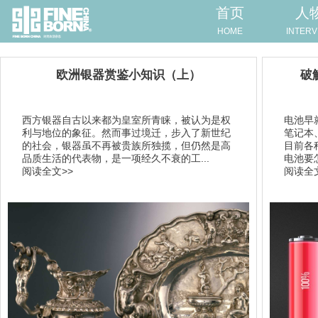
首页
人
HOME
INTERV
欧洲银器赏鉴小知识（上）
破
西方银器自古以来都为皇室所青睐，被认为是权
电池早
利与地位的象征。然而事过境迁，步入了新世纪
笔记本
的社会，银器虽不再被贵族所独揽，但仍然是高
目前各
品质生活的代表物，是一项经久不衰的工...
电池要
阅读全文>>
阅读全文