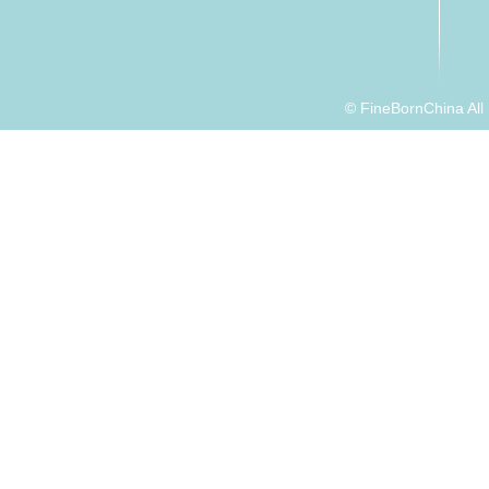
© FineBornChina Al