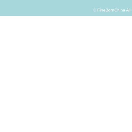
© FineBornChina Al