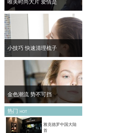
唯美时尚大片 爱情是
经典爱情主题时尚大片——从邂逅，到坠入爱
河，再到相濡以沫抑或相忘于江湖，爱情中的
每个阶段在这些组时尚大片中得以尽现。
小技巧 快速清理梳子
平日梳头在梳子上缠上脱发是十分常见的，积
久了看着非常不舒服。 菁华 ( FineBornChina
)教你快速清理梳子的残余头发。
金色潮流 势不可挡
热门
HOT
黄金首饰是一种风格多变的珠宝配饰 , 它可经
典可休闲可时尚可古典，关键在于你的着装与
雅克德罗中国大陆
场合。然而 , 最经典的莫过于简约款式 , 如果
首
你希望入手的黄金配饰能持续好几季，那么选