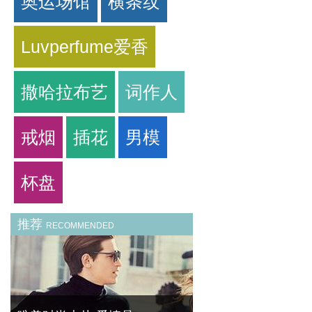
奥运场馆
横条纹
Luvperfume爱香
撒哈拉布艺
词作人
戒烟
插花
男模
杯盘
推荐
RECOMMENDED