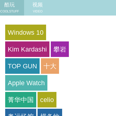
酷玩
视频
COOLSTUFF
VIDEO
Windows 10
Kim Kardashi
攀岩
TOP GUN
十大
Apple Watch
菁华中国
celio