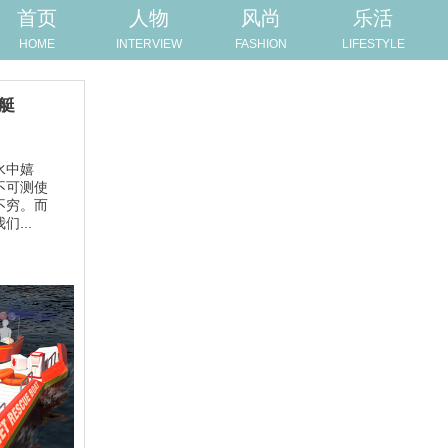
首页
人物
风尚
乐活
HOME
INTERVIEW
FASHION
LIFESTYLE
救艇
水中嬉
不可测使
不穷。而
...