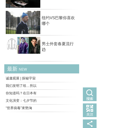
择
纽约VS巴黎你喜欢
哪个
男士外套春夏流行
趋
最新
NEW
诚邀观展 | 探秘宇宙
我们发明了纸，所以
你知道吗？在日本有
文化演变：七夕节的
“世界病毒”來勢洶