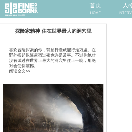
首页
人
HOME
INTERV
探险家精神 住在世界最大的洞穴里
喜欢冒险探索的你，背起行囊就能行走万里。在
野外搭起帐篷露宿过夜也许是常事。不过你绝对
没有试过在世界上最大的洞穴里住上一晚，那绝
对会使你震撼。...
阅读全文>>