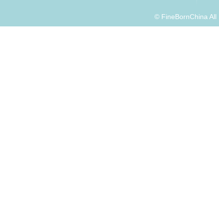
© FineBornChina Al