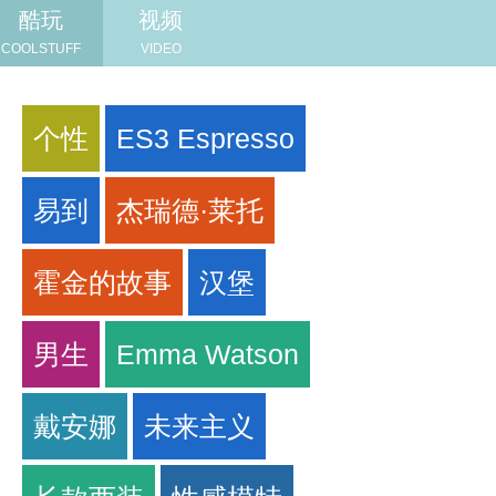
酷玩
视频
COOLSTUFF
VIDEO
个性
ES3 Espresso
易到
杰瑞德·莱托
霍金的故事
汉堡
男生
Emma Watson
戴安娜
未来主义