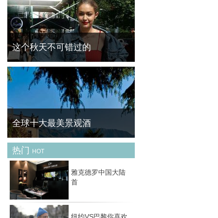
菁华（FineBornChina）今天为大家带来的这
一款产品可以说是最奇葩的跨界产物。跑车品
牌与美甲品牌的碰撞能产生怎么样的灵感呢？
一起去先睹为快。
这个秋天不可错过的
天气逐渐转凉，我们开始关注秋天的最新趋势
是什么，当你还在疑问和迷茫的时候，早就有
时尚达人们为我们演绎这个秋天最 IN 的时尚
潮流。来，一起来分享她们最新的秋季新衣
吧。这
全球十大最美景观酒
热门
HOT
旅行时，一间完美的酒店不仅让你身心彻底放
松，还将带给你美妙无比的观景享受。一起来
雅克德罗中国大陆
欣赏下全球最美的十大景观酒店吧！ No.1迪
首
拜JW万豪侯爵酒店（迪拜，阿拉伯联合酋长
国） 毫
纽约VS巴黎你喜欢