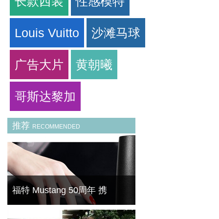
长款西装
性感模特
Louis Vuitto
沙滩马球
广告大片
黄朝曦
哥斯达黎加
推荐
RECOMMENDED
福特 Mustang 50周年 携