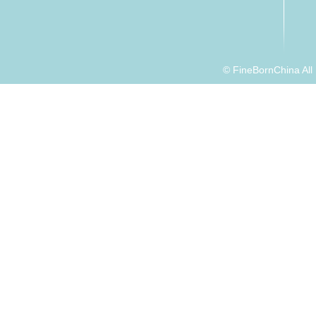
© FineBornChina Al