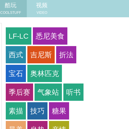
酷玩
视频
COOLSTUFF
VIDEO
LF-LC
悉尼美食
西式
吉尼斯
折法
宝石
奥林匹克
季后赛
气象站
听书
素描
技巧
糖果