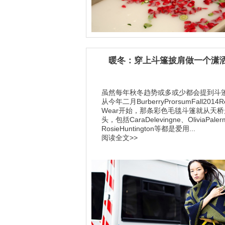
暖冬：穿上斗篷披肩做一个潇
虽然每年秋冬趋势或多或少都会提到斗
从今年二月BurberryProrsumFall2014Re
Wear开始，那条彩色毛毯斗篷就从天
头，包括CaraDelevingne、OliviaPale
RosieHuntington等都是爱用...
阅读全文>>