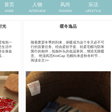
首页
人物
风尚
乐活
HOME
INTERVIEW
FASHION
LIFESTYLE
时光
暖冬逸品
暖地泡一
随着萧瑟冬季的到来，保暖成为这个冬天必不可
是生活中
行的首要任务。经由柔软手套、轻柔毛帽与防寒
使全身血
围巾的相伴，抵御外头的低温寒风，增添无限暖
..
意。 绝顶风范KnitCap 毛帽向来是秋冬时节...
阅读全文>>