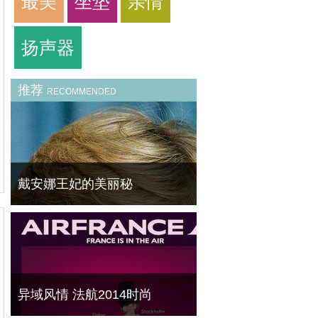
最美
坐垫
亲情
扬声器
推荐
RECOMMENDED
戴安娜王妃的美丽秘
无论她的时代过去多久，戴安娜王妃都是20世
纪最具辨识性的美丽icon之一。当化妆师
MaryGreenwell第一次见到这位年轻的皇室公
主，她正在用蓝色眼线描绘古典的美。 蓝眼
睛不应该画蓝色
异域风情 法航2014时尚