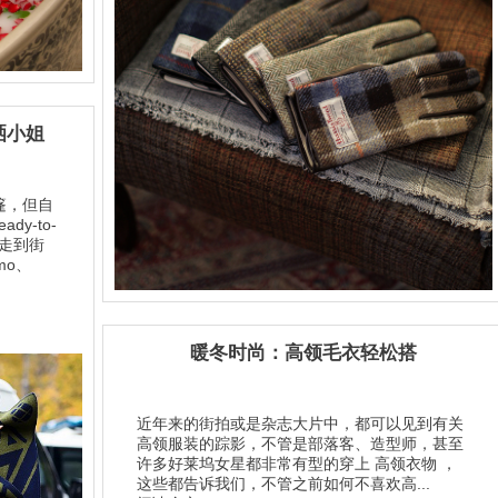
洒小姐
篷，但自
ady-to-
桥走到街
rmo、
暖冬时尚：高领毛衣轻松搭
近年来的街拍或是杂志大片中，都可以见到有关
高领服装的踪影，不管是部落客、造型师，甚至
许多好莱坞女星都非常有型的穿上 高领衣物 ，
这些都告诉我们，不管之前如何不喜欢高...