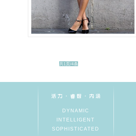
共1页/4条
DYNAMIC
INTELLIGENT
SOPHISTICATED