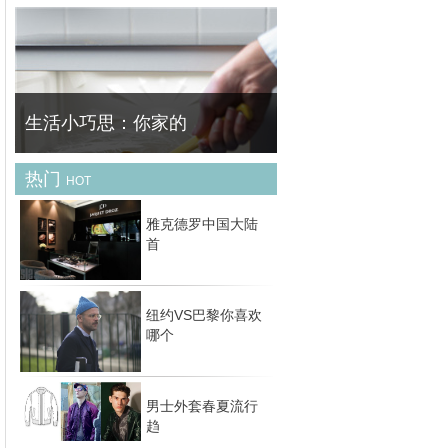
法航的每一次广告总是令人惊艳，那种细腻而
唯美的法式浪漫的广告总是充满一种法式优雅
风格。
生活小巧思：你家的
热门
HOT
现代家庭生活中总会少不了各种电器，而其中
微波炉是很重要的一种，然而微波炉的功能却
雅克德罗中国大陆
不仅只是用来加热食物，它还隐藏着许多小功
首
能，快来看看微波炉都可以干嘛，别让你家的
大
纽约VS巴黎你喜欢
哪个
男士外套春夏流行
趋