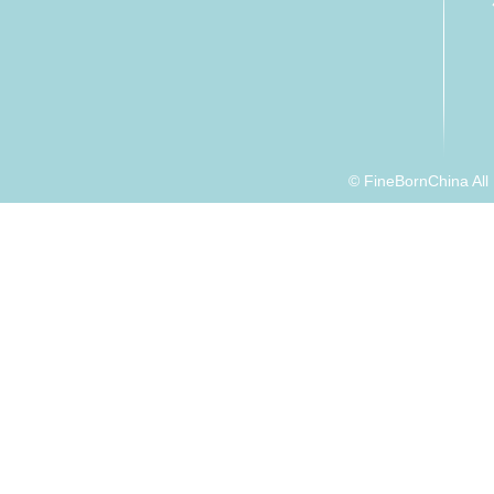
© FineBornChina Al