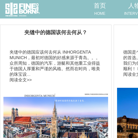
首页
人
HOME
INTERV
夹缝中的德国该何去何从？
夹缝中的德国应该何去何从 INHORGENTA
德国是
MUNICH，最初对德国的好感来源于青岛。。。
的首选
众所周知，德国的汽车，游艇和其他重工业得益
我们为
于德国人厚重和严谨的风格。然而在时尚，唯美
顺利！ 
的珠宝设...
阅读全文
阅读全文>>