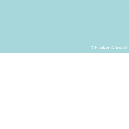
© FineBornChina Al