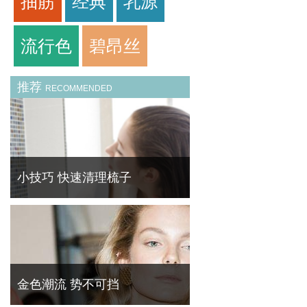
抽筋
经典
乳源
流行色
碧昂丝
推荐
RECOMMENDED
小技巧 快速清理梳子
平日梳头在梳子上缠上脱发是十分常见的，积
久了看着非常不舒服。 菁华 ( FineBornChina
)教你快速清理梳子的残余头发。
金色潮流 势不可挡