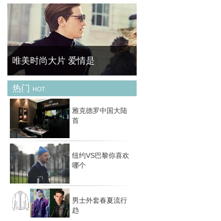
黄金首饰是一种风格多变的珠宝配饰 , 它可经
典可休闲可时尚可古典，关键在于你的着装与
场合。然而 , 最经典的莫过于简约款式 , 如果
你希望入手的黄金配饰能持续好几季，那么选
择
唯美时尚大片 爱情是
热门
HOT
经典爱情主题时尚大片——从邂逅，到坠入爱
河，再到相濡以沫抑或相忘于江湖，爱情中的
雅克德罗中国大陆
每个阶段在这些组时尚大片中得以尽现。
首
纽约VS巴黎你喜欢
哪个
男士外套春夏流行
趋