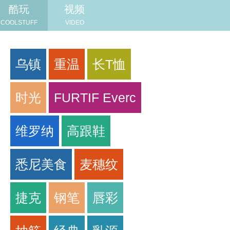
酷玩
视频
COOLSTUFF
VIDEO
乌镇
重温
长T恤
时光
FURTIF Everc
维罗纳
高跟鞋
悉尼美食
麦穗纹
捷克
钢笔
唇彩