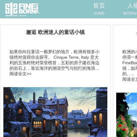
首页
人
HOME
INTERV
邂逅 欧洲迷人的童话小镇
如果你向往童话一般梦幻的地方，欧洲有很多小
欧洲的
镇绝对值得你去探寻。 Cinque Terre, Italy 意大
停滞一
利的五渔村绝对荣登榜首，五彩的房子建在海边
Fine
的岩石上，靠近海洋的潮湿空气与拍打的海浪...
镇，如
阅读全文>>
的。...
阅读全文