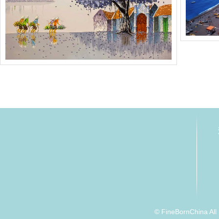
© FineBornChina Al