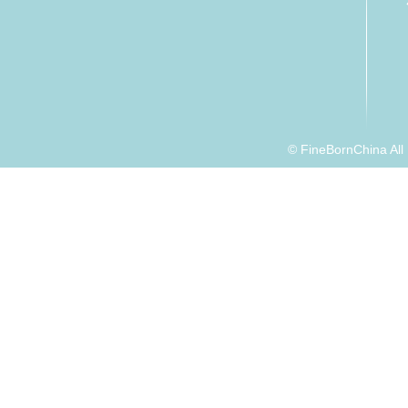
© FineBornChina Al