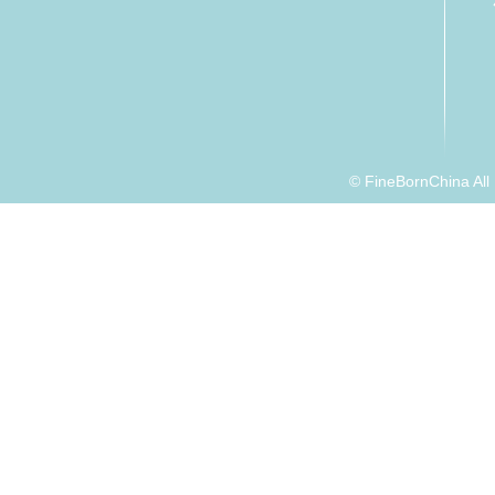
© FineBornChina Al