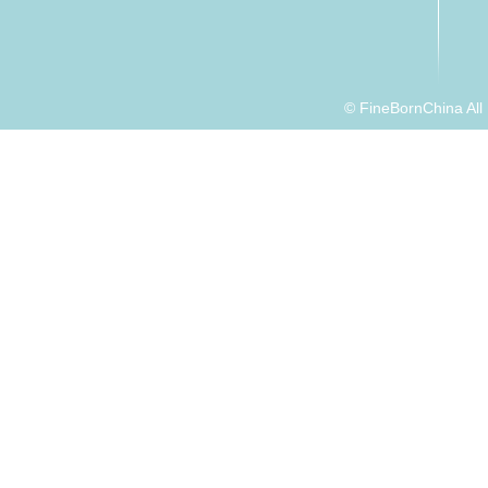
© FineBornChina Al