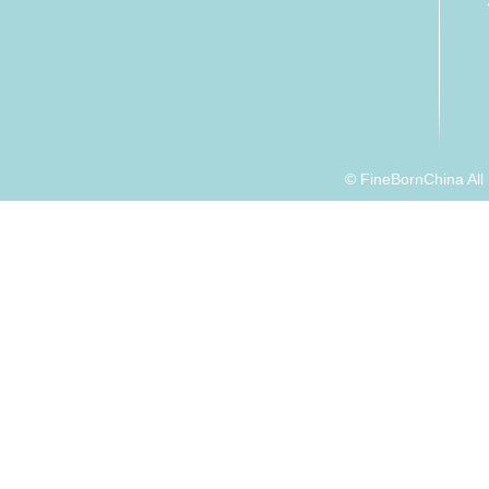
© FineBornChina Al